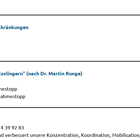
chränkungen
sslingern“ (nach Dr. Martin Runge)
hmestopp
fnahmestopp
14 39 92 83
nd verbessert unsere Konzentration, Koordination, Mobilisatio