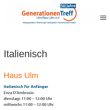
Zum
Inhalt
springen
(Enter
drücken)
GENERATIONENTREFF ULM/NEU-
ULM E.V
Italienisch
Haus Ulm
Italienisch für Anfänger
Enza D’Ambrosio
dienstags 11:00 – 12:00 Uhr
mittwochs 11:00 – 12:00 Uhr