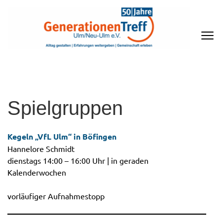
Zum
Inhalt
springen
(Enter
drücken)
GENERATIONENTREFF ULM/NEU-
ULM E.V
Spielgruppen
Kegeln „VfL Ulm“ in Böfingen
Hannelore Schmidt
dienstags 14:00 – 16:00 Uhr | in geraden
Kalenderwochen
vorläufiger Aufnahmestopp