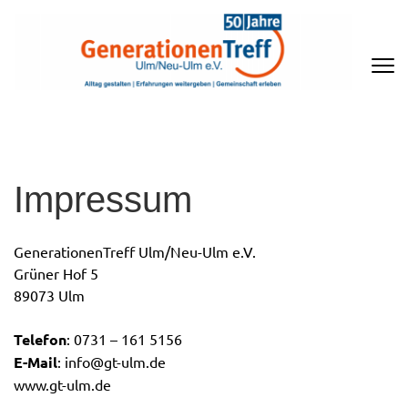
Zum
Inhalt
springen
(Enter
drücken)
GENERATIONENTREFF ULM/NEU-
ULM E.V
Impressum
GenerationenTreff Ulm/Neu-Ulm e.V.
Grüner Hof 5
89073 Ulm
Telefon
: 0731 – 161 5156
E-Mail
: info@gt-ulm.de
www.gt-ulm.de