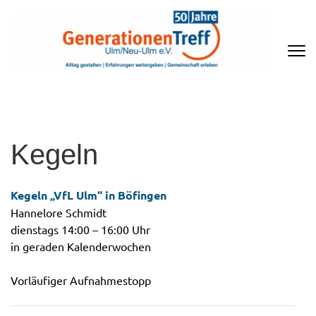
Zum
Inhalt
springen
(Enter
drücken)
GENERATIONENTREFF ULM/NEU-
ULM E.V
Kegeln
Kegeln „VfL Ulm“ in Böfingen
Hannelore Schmidt
dienstags 14:00 – 16:00 Uhr
in geraden Kalenderwochen
Vorläufiger Aufnahmestopp