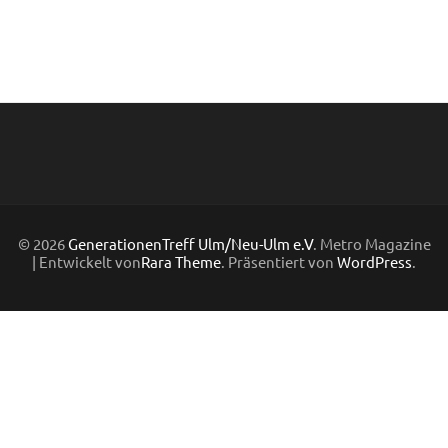
© 2026
GenerationenTreff Ulm/Neu-Ulm e.V
. Metro Magazine
| Entwickelt von
Rara Theme
. Präsentiert von
WordPress
.