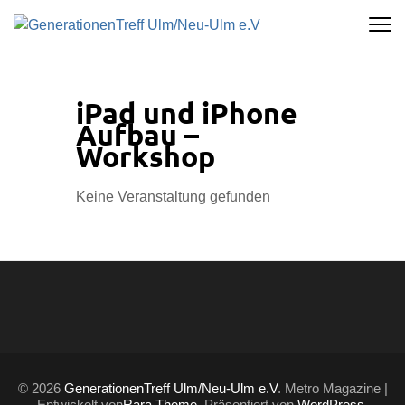
Zum
GENERATIO
Inhalt
springen
ULM/NEU-U
(Enter
drücken)
iPad und iPhone
Aufbau –
Workshop
Keine Veranstaltung gefunden
© 2026
GenerationenTreff Ulm/Neu-Ulm e.V
. Metro Magazine |
Entwickelt von
Rara Theme
. Präsentiert von
WordPress
.