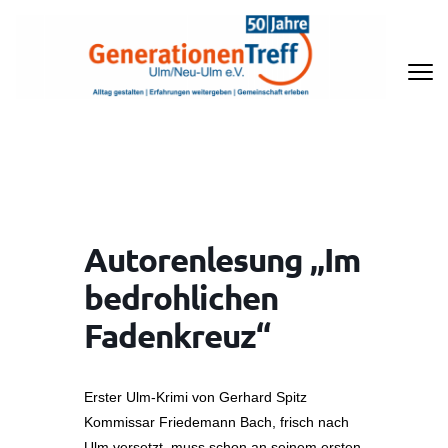
Zum
Inhalt
springen
(Enter
drücken)
GENERATIONENTREFF ULM/NEU-
ULM E.V
Autorenlesung „Im
bedrohlichen
Fadenkreuz“
Erster Ulm-Krimi von Gerhard Spitz
Kommissar Friedemann Bach, frisch nach
Ulm versetzt, muss schon an seinem ersten