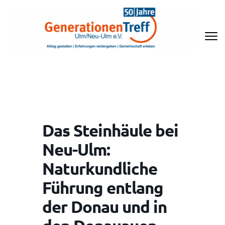
Zum
Inhalt
springen
(Enter
drücken)
GENERATIONENTREFF ULM/NEU-
ULM E.V
Das Steinhäule bei
Neu-Ulm:
Naturkundliche
Führung entlang
der Donau und in