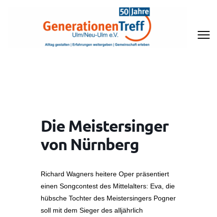
Zum
Inhalt
springen
(Enter
drücken)
GENERATIONENTREFF ULM/NEU-
ULM E.V
Die Meistersinger
von Nürnberg
Richard Wagners heitere Oper präsentiert
einen Songcontest des Mittelalters: Eva, die
hübsche Tochter des Meistersingers Pogner
soll mit dem Sieger des alljährlich