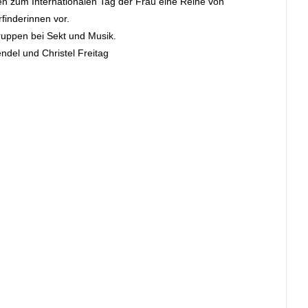
en zum Internationalen Tag der Frau eine Reihe von
finderinnen vor.
ruppen bei Sekt und Musik.
ndel und Christel Freitag