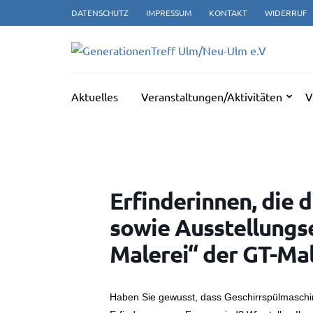
Zum
DATENSCHUTZ
IMPRESSUM
KONTAKT
WIDERRUF
Inhalt
springen
GE
(Enter
drücken)
Aktuelles
Veranstaltungen/Aktivitäten
V
Erfinderinnen, die 
sowie Ausstellungs
Malerei“ der GT-Ma
Haben Sie gewusst, dass Geschirrspülmaschi