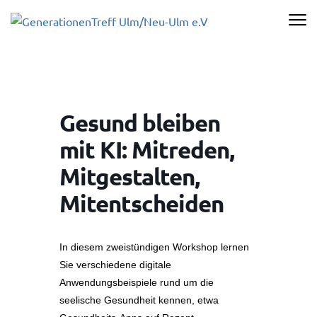
Zum
Inhalt
GENERATI
springen
ULM/NEU-U
(Enter
drücken)
Gesund bleiben
mit KI: Mitreden,
Mitgestalten,
Mitentscheiden
In diesem zweistündigen Workshop lernen
Sie verschiedene digitale
Anwendungsbeispiele rund um die
seelische Gesundheit kennen, etwa