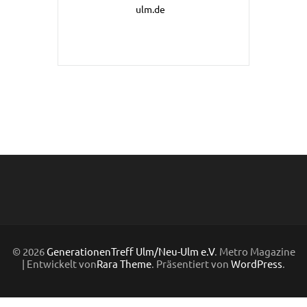
ulm.de
© 2026
GenerationenTreff Ulm/Neu-Ulm e.V
. Metro Magazine
| Entwickelt von
Rara Theme
. Präsentiert von
WordPress
.