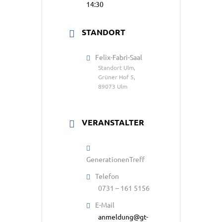
14:30
STANDORT
Felix-Fabri-Saal
Standort Ulm,
Grüner Hof 5,
89073 Ulm
VERANSTALTER
GenerationenTreff
Telefon
0731 – 161 5156
E-Mail
anmeldung@gt-