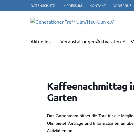
Zum
DATENSCHUTZ
IMPRESSUM
KONTAKT
WIDERRUF
Inhalt
springen
GE
(Enter
drücken)
Aktuelles
Veranstaltungen/Aktivitäten
V
Kaffeenachmittag i
Garten
Das Gartenteam öffnet die Tore für die Mitglie
Ulm bietet Vorträge und Informationen an über
Aktivitäten an.