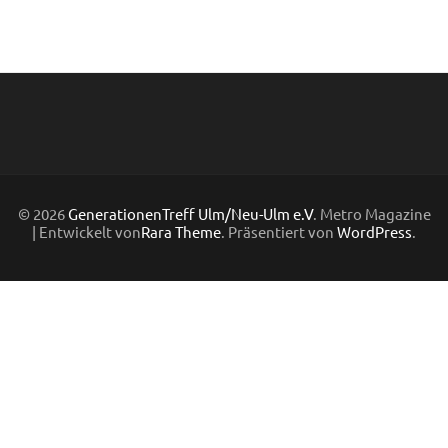
© 2026
GenerationenTreff Ulm/Neu-Ulm e.V
. Metro Magazine
| Entwickelt von
Rara Theme
. Präsentiert von
WordPress
.