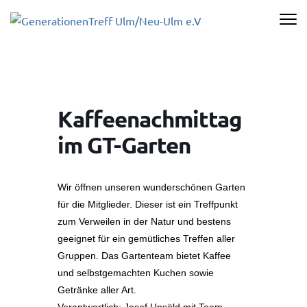
Zum
Inhalt
GENERATI
springen
ULM/NEU-U
(Enter
drücken)
Kaffeenachmittag
im GT-Garten
Wir öffnen unseren wunderschönen Garten
für die Mitglieder. Dieser ist ein Treffpunkt
zum Verweilen in der Natur und bestens
geeignet für ein gemütliches Treffen aller
Gruppen. Das Gartenteam bietet Kaffee
und selbstgemachten Kuchen sowie
Getränke aller Art.
Verantwortlich: Josef Unsöld mit Team