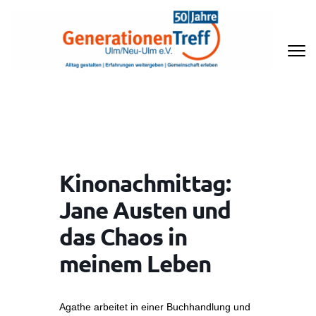
Zum
Inhalt
springen
(Enter
drücken)
GENERATIONENTREFF ULM/NEU-
ULM E.V
Kinonachmittag:
Jane Austen und
das Chaos in
meinem Leben
Agathe arbeitet in einer Buchhandlung und