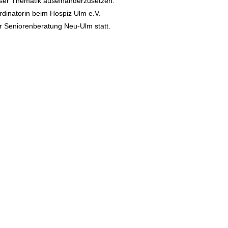
ieser Thematik auseinanderzusetzen.
rdinatorin beim Hospiz Ulm e.V.
er Seniorenberatung Neu-Ulm statt.