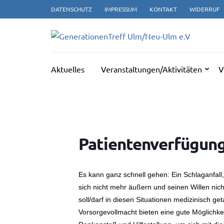
Zum
DATENSCHUTZ
IMPRESSUM
KONTAKT
WIDERRUF
Inhalt
springen
GE
(Enter
drücken)
Aktuelles
Veranstaltungen/Aktivitäten
V
Patientenverfügun
Es kann ganz schnell gehen: Ein Schlaganfall,
sich nicht mehr äußern und seinen Willen nic
soll/darf in diesen Situationen medizinisch 
Vorsorgevollmacht bieten eine gute Möglichkei