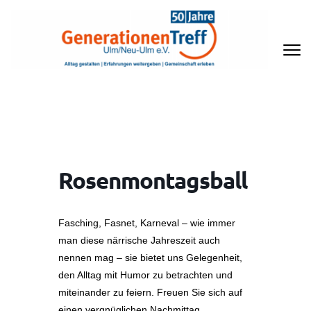
Zum
Inhalt
springen
(Enter
drücken)
GENERATIONENTREFF ULM/NEU-
ULM E.V
Rosenmontagsball
Fasching, Fasnet, Karneval – wie immer
man diese närrische Jahreszeit auch
nennen mag – sie bietet uns Gelegenheit,
den Alltag mit Humor zu betrachten und
miteinander zu feiern. Freuen Sie sich auf
einen vergnüglichen Nachmittag.