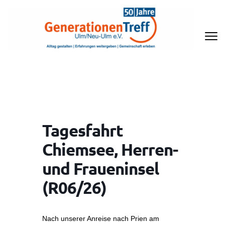
Zum
Inhalt
springen
(Enter
drücken)
GENERATIONENTREFF ULM/NEU-
ULM E.V
Tagesfahrt
Chiemsee, Herren-
und Fraueninsel
(R06/26)
Nach unserer Anreise nach Prien am