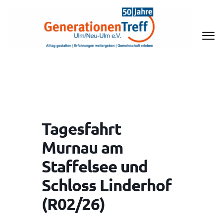
Zum
Inhalt
springen
(Enter
drücken)
GENERATIONENTREFF ULM/NEU-
ULM E.V
Tagesfahrt
Murnau am
Staffelsee und
Schloss Linderhof
(R02/26)