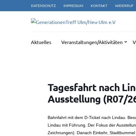
Zum
DATENSCHUTZ
IMPRESSUM
KONTAKT
WIDERRUF
Inhalt
springen
GE
(Enter
drücken)
Aktuelles
Veranstaltungen/Aktivitäten
V
Tagesfahrt nach Lin
Ausstellung (R07/2
Bahnfahrt mit dem D-Ticket nach Lindau. Be
Lindau mit Führung. Der Fokus der Ausstellun
Zeichnungen). Danach Einkehr, Stadtbummel 