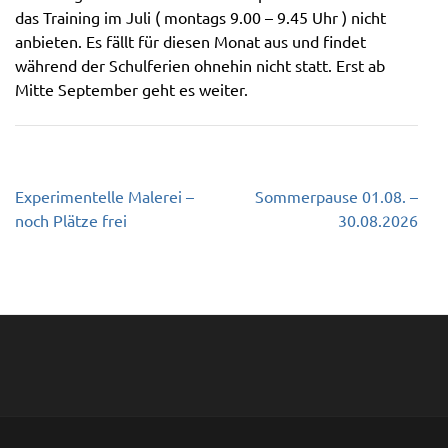
das Training im Juli ( montags 9.00 – 9.45 Uhr ) nicht
anbieten. Es fällt für diesen Monat aus und findet
während der Schulferien ohnehin nicht statt. Erst ab
Mitte September geht es weiter.
Beitragsnavigation
Experimentelle Malerei –
Sommerpause 01.08. –
noch Plätze frei
30.08.2026