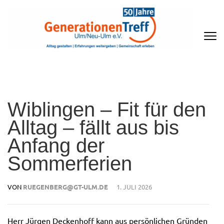
Zum
Inhalt
springen
(Enter
drücken)
GENERATIONENTREFF ULM/NEU-
ULM E.V
Wiblingen – Fit für den
Alltag – fällt aus bis
Anfang der
Sommerferien
VON
RUEGENBERG@GT-ULM.DE
1. JULI 2026
Herr Jürgen Deckenhoff kann aus persönlichen Gründen