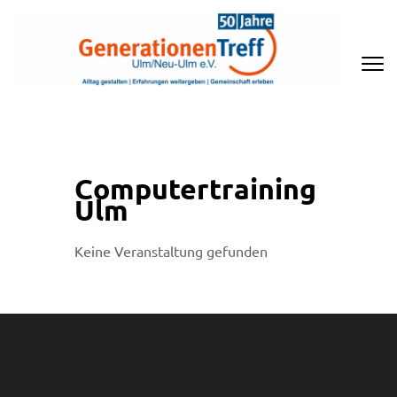
Zum
Inhalt
springen
(Enter
drücken)
GENERATIONENTREFF ULM/NEU-
ULM E.V
Computertraining
Ulm
Keine Veranstaltung gefunden