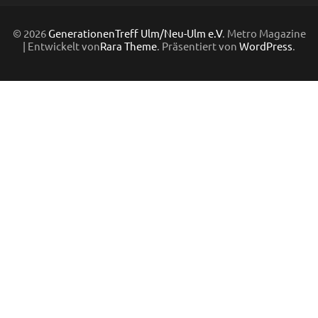
© 2026
GenerationenTreff Ulm/Neu-Ulm e.V
. Metro Magazine
| Entwickelt von
Rara Theme
. Präsentiert von
WordPress
.