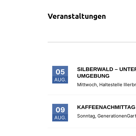
Veranstaltungen
SILBERWALD – UNTE
05
UMGEBUNG
AUG.
Mittwoch
,
Haltestelle Iller
KAFFEENACHMITTAG 
09
Sonntag
,
GenerationenGar
AUG.