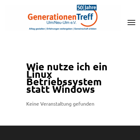
Zum
Inhalt
springen
(Enter
drücken)
GENERATIONENTREFF ULM/NEU-
ULM E.V
Wie nutze ich ein
Linux
Betriebssystem
statt Windows
Keine Veranstaltung gefunden