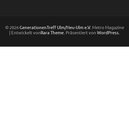
© 2026
GenerationenTreff Ulm/Neu-Ulm e.V
. Metro Magazine
| Entwickelt von
Rara Theme
. Präsentiert von
WordPress
.