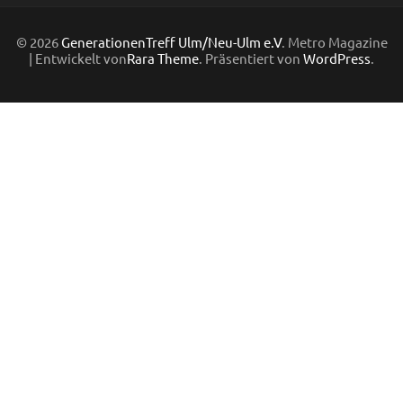
© 2026
GenerationenTreff Ulm/Neu-Ulm e.V
. Metro Magazine
| Entwickelt von
Rara Theme
. Präsentiert von
WordPress
.