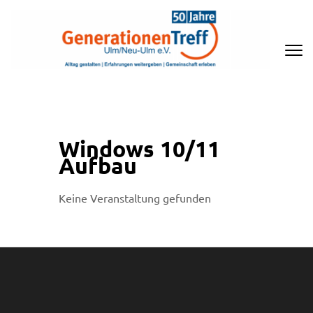
Zum
Inhalt
springen
(Enter
drücken)
GENERATIONENTREFF ULM/NEU-
ULM E.V
Windows 10/11
Aufbau
Keine Veranstaltung gefunden