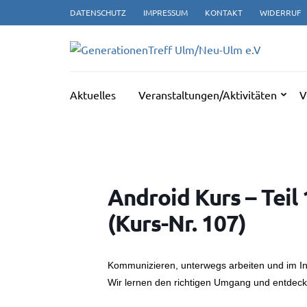
Zum
DATENSCHUTZ
IMPRESSUM
KONTAKT
WIDERRUF
Inhalt
springen
GE
(Enter
drücken)
Aktuelles
Veranstaltungen/Aktivitäten
V
Android Kurs – Teil
(Kurs-Nr. 107)
Kommunizieren, unterwegs arbeiten und im Int
Wir lernen den richtigen Umgang und entdecken