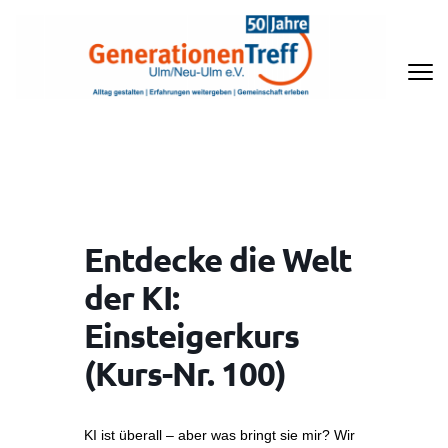
Zum
Inhalt
springen
(Enter
drücken)
GENERATIONENTREFF ULM/NEU-
ULM E.V
Entdecke die Welt
der KI:
Einsteigerkurs
(Kurs-Nr. 100)
KI ist überall – aber was bringt sie mir? Wir