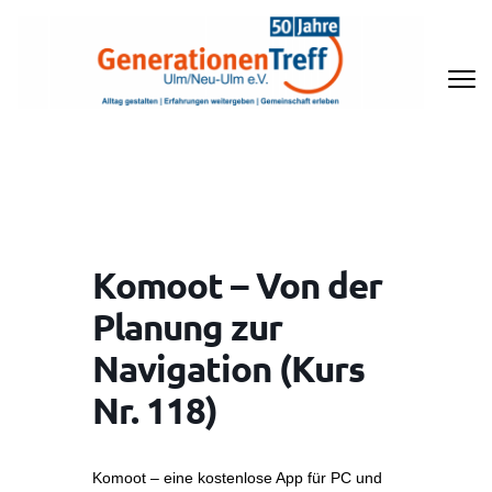
Zum
Inhalt
springen
(Enter
drücken)
GENERATIONENTREFF ULM/NEU-
ULM E.V
Komoot – Von der
Planung zur
Navigation (Kurs
Nr. 118)
Komoot – eine kostenlose App für PC und