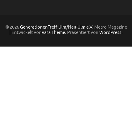
© 2026
GenerationenTreff Ulm/Neu-Ulm e.V
. Metro Magazine
| Entwickelt von
Rara Theme
. Präsentiert von
WordPress
.