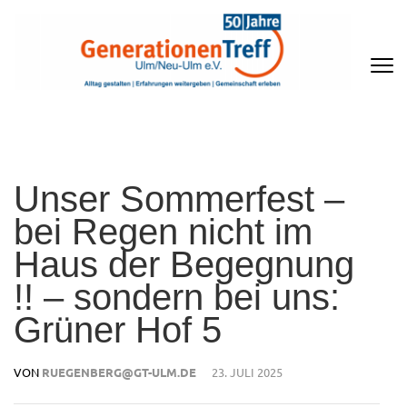
Zum
Inhalt
springen
(Enter
drücken)
GENERATIONENTREFF ULM/NEU-
ULM E.V
Unser Sommerfest –
bei Regen nicht im
Haus der Begegnung
!! – sondern bei uns:
Grüner Hof 5
VON
RUEGENBERG@GT-ULM.DE
23. JULI 2025