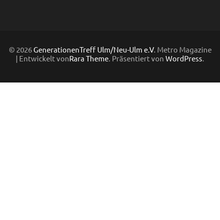
© 2026
GenerationenTreff Ulm/Neu-Ulm e.V
. Metro Magazine
| Entwickelt von
Rara Theme
. Präsentiert von
WordPress
.